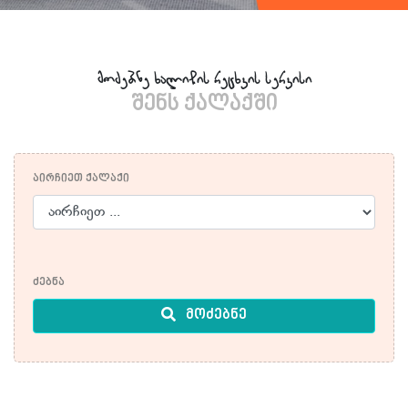
მოძებნე ხალიჩის რეცხვის სერვისი
შენს ქალაქში
აირჩიეთ ქალაქი
ძებნა
მოძებნე