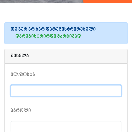
თუ ჯერ არ ხარ დარეგისტრირებული
დარეგისტრირდი მარტივად
შესვლა
ელ.ფოსტა
პაროლი